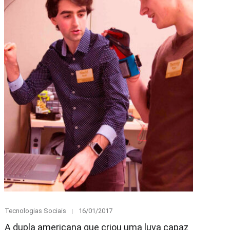
Category
Posted
Tecnologias Sociais
16/01/2017
on
A dupla americana que criou uma luva capaz