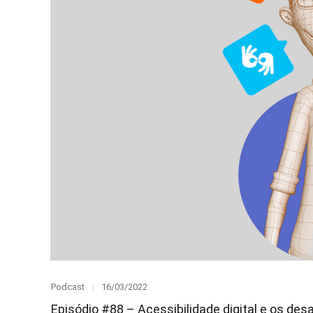
Category
Posted
Podcast
16/03/2022
on
Episódio #88 – Acessibilidade digital e os de