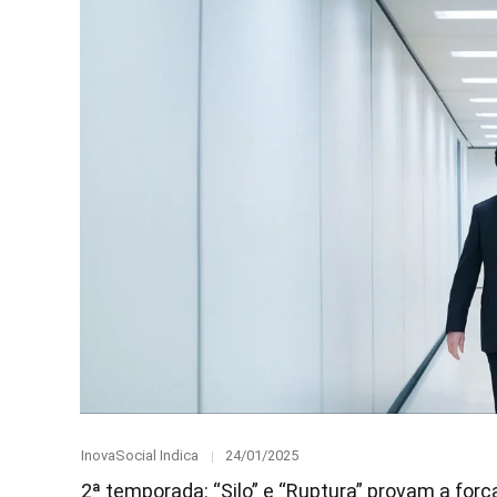
Category
Posted
InovaSocial Indica
24/01/2025
on
2ª temporada: “Silo” e “Ruptura” provam a forç