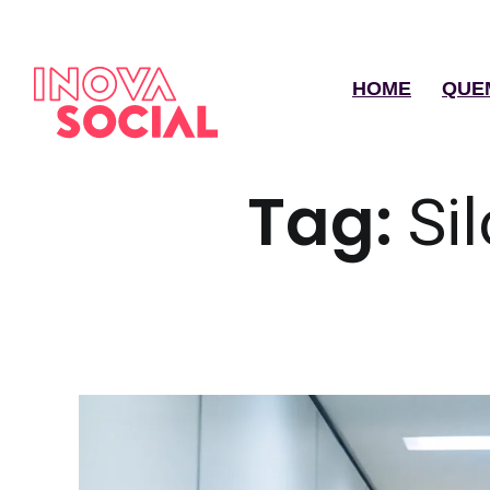
HOME
QUE
Tag:
Sil