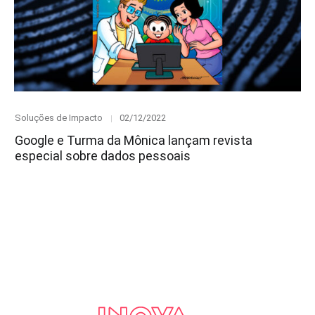
Category
Posted
Soluções de Impacto
02/12/2022
on
Google e Turma da Mônica lançam revista
especial sobre dados pessoais