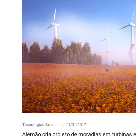
Category
Posted
Tecnologias Sociais
11/01/2017
on
Alemão cria projeto de moradias em turbinas e