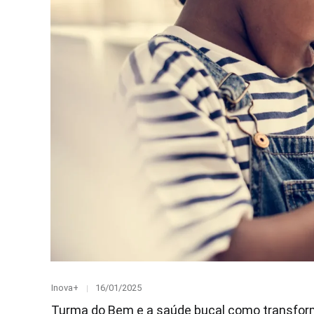
Category
Posted
Inova+
16/01/2025
on
Turma do Bem e a saúde bucal como transfor