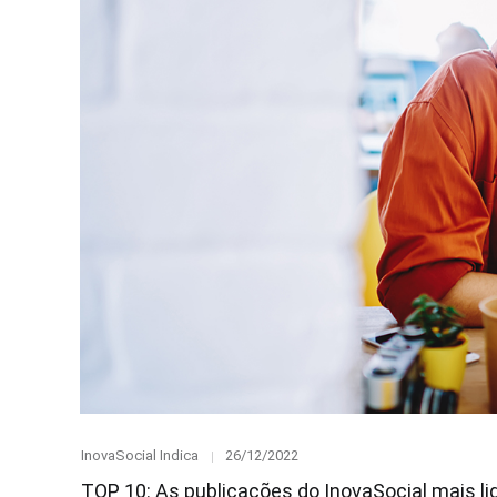
Category
Posted
InovaSocial Indica
26/12/2022
on
TOP 10: As publicações do InovaSocial mais l