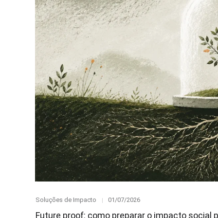
Category
Posted
Soluções de Impacto
01/07/2026
on
Future proof: como preparar o impacto social p