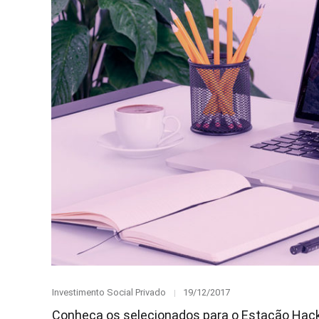
Category
Posted
Investimento Social Privado
19/12/2017
on
Conheça os selecionados para o Estação Hack