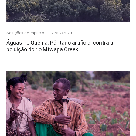
Category
Posted
Soluções de Impacto
27/02/2020
on
Águas no Quênia: Pântano artificial contra a
poluição do rio Mtwapa Creek