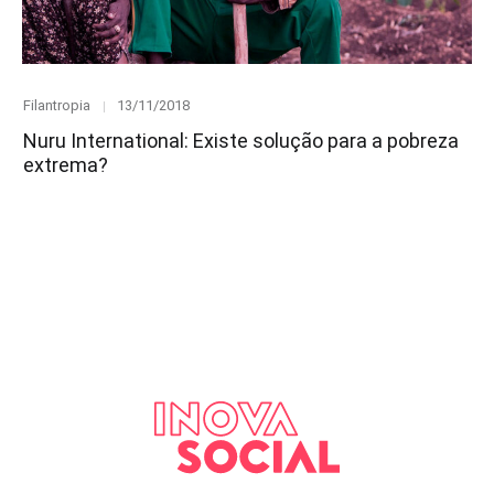
Category
Posted
Filantropia
13/11/2018
on
Nuru International: Existe solução para a pobreza
extrema?