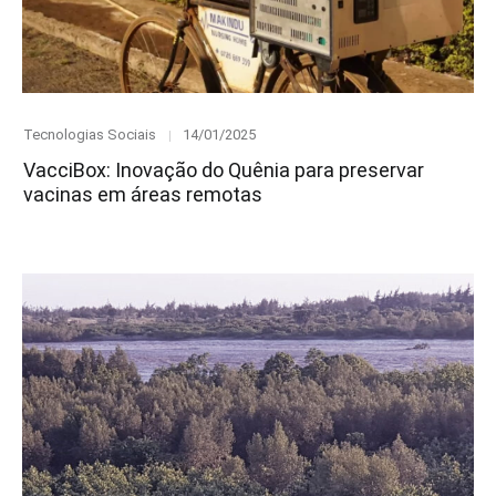
Category
Posted
Tecnologias Sociais
14/01/2025
on
VacciBox: Inovação do Quênia para preservar
vacinas em áreas remotas