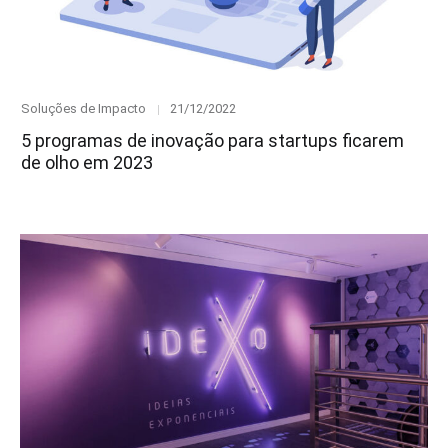
Category
Posted
Soluções de Impacto
21/12/2022
on
5 programas de inovação para startups ficarem
de olho em 2023