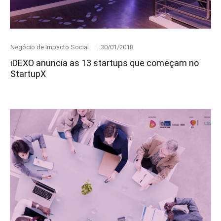
Category
Posted
Negócio de Impacto Social
30/01/2018
on
iDEXO anuncia as 13 startups que começam no
StartupX