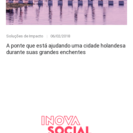
Category
Posted
Soluções de Impacto
06/02/2018
on
A ponte que está ajudando uma cidade holandesa
durante suas grandes enchentes