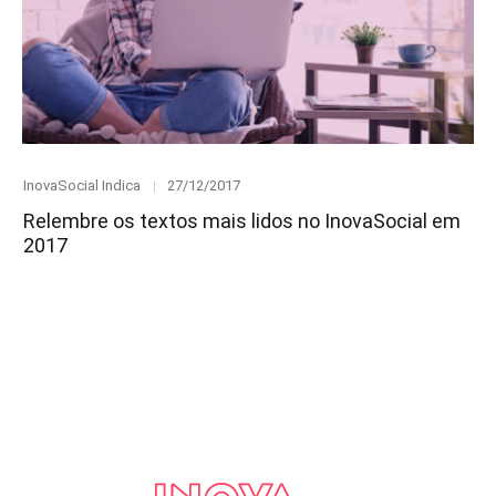
Category
Posted
InovaSocial Indica
27/12/2017
on
Relembre os textos mais lidos no InovaSocial em
2017