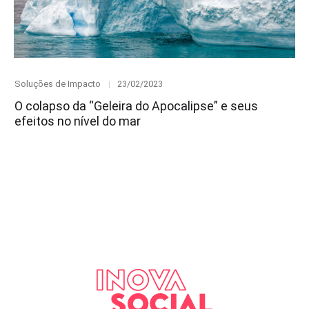
Category
Posted
Soluções de Impacto
23/02/2023
on
O colapso da “Geleira do Apocalipse” e seus
efeitos no nível do mar