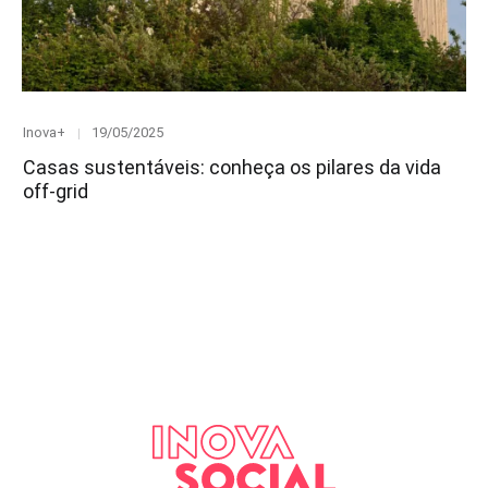
Category
Posted
Inova+
19/05/2025
on
Casas sustentáveis: conheça os pilares da vida
off-grid