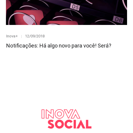
Category
Posted
Inova+
12/09/2018
on
Notificações: Há algo novo para você! Será?