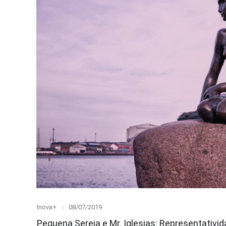
Category
Posted
Inova+
08/07/2019
on
Pequena Sereia e Mr. Iglesias: Representativi