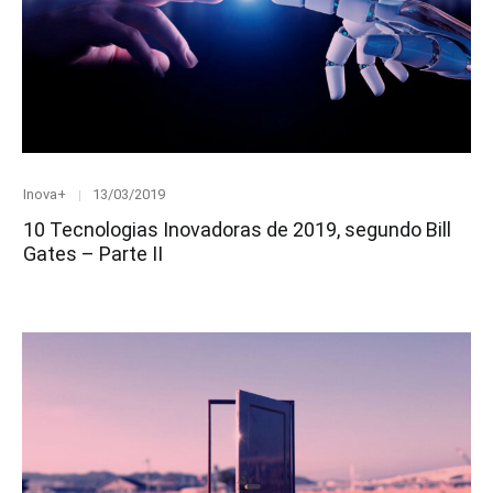
Category
Posted
Inova+
13/03/2019
on
10 Tecnologias Inovadoras de 2019, segundo Bill
Gates – Parte II