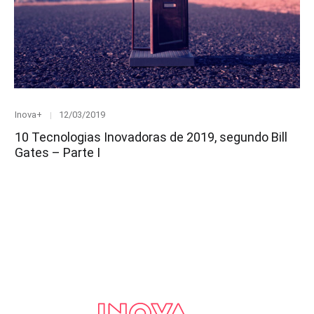
Category
Posted
Inova+
12/03/2019
on
10 Tecnologias Inovadoras de 2019, segundo Bill
Gates – Parte I