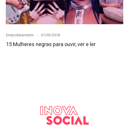
Category
Posted
Empoderamento
01/03/2018
on
15 Mulheres negras para ouvir, ver e ler