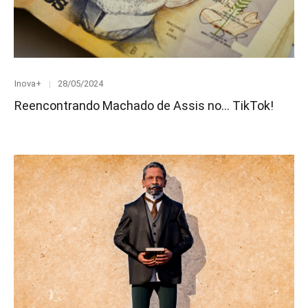
Category
Posted
Inova+
28/05/2024
on
Reencontrando Machado de Assis no… TikTok!