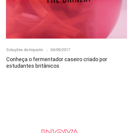
Category
Posted
Soluções de Impacto
04/09/2017
on
Conheça o fermentador caseiro criado por
estudantes britânicos