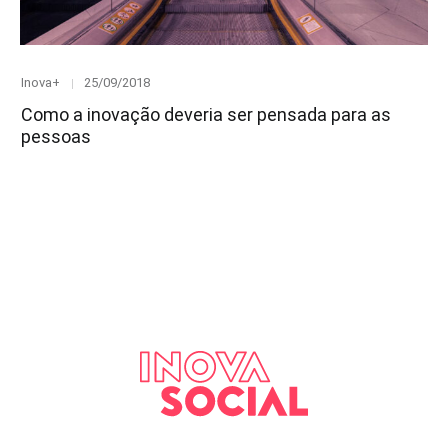
Category
Posted
Inova+
25/09/2018
on
Como a inovação deveria ser pensada para as
pessoas