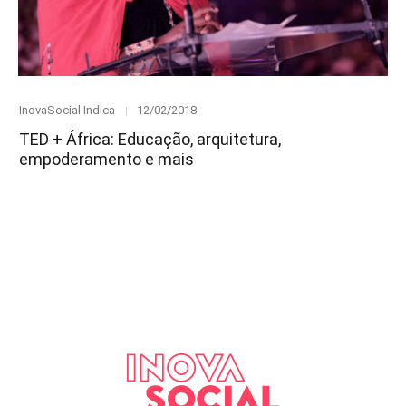
Category
Posted
InovaSocial Indica
12/02/2018
on
TED + África: Educação, arquitetura,
empoderamento e mais