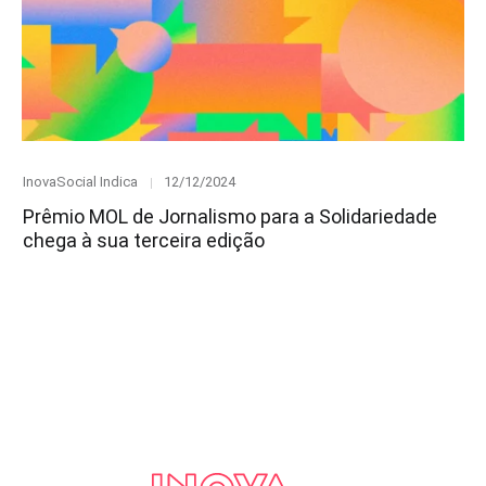
Category
Posted
InovaSocial Indica
12/12/2024
on
Prêmio MOL de Jornalismo para a Solidariedade
chega à sua terceira edição