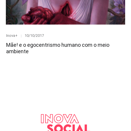
Category
Posted
Inova+
10/10/2017
on
Mãe! e o egocentrismo humano com o meio
ambiente