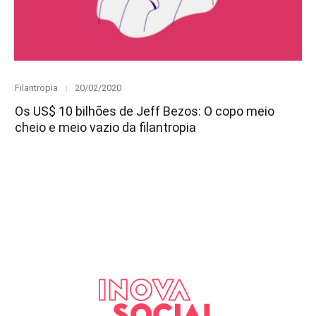
Category
Posted
Filantropia
20/02/2020
on
Os US$ 10 bilhões de Jeff Bezos: O copo meio
cheio e meio vazio da filantropia