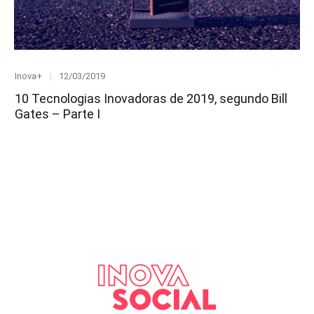
Category
Posted
Inova+
12/03/2019
on
10 Tecnologias Inovadoras de 2019, segundo Bill
Gates – Parte I