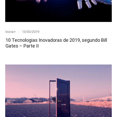
Category
Posted
Inova+
13/03/2019
on
10 Tecnologias Inovadoras de 2019, segundo Bill
Gates – Parte II