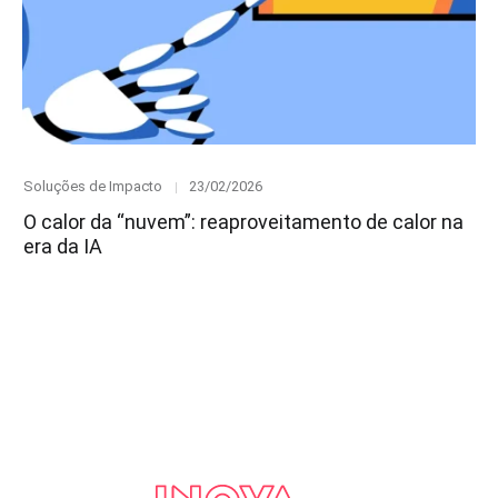
Category
Posted
Soluções de Impacto
23/02/2026
on
O calor da “nuvem”: reaproveitamento de calor na
era da IA