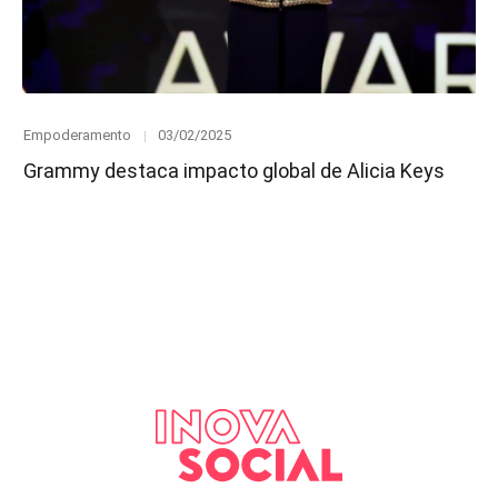
Category
Posted
Empoderamento
03/02/2025
on
Grammy destaca impacto global de Alicia Keys