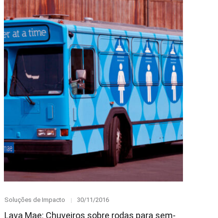
Category
Posted
Soluções de Impacto
30/11/2016
on
Lava Mae: Chuveiros sobre rodas para sem-