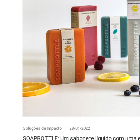
Category
Posted
Soluções de Impacto
28/01/2022
on
SOAPBOTTLE: Um sabonete líquido com uma e