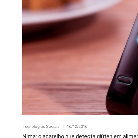
Category
Posted
Tecnologias Sociais
16/12/2016
on
Nima: o aparelho que detecta glúten em alime