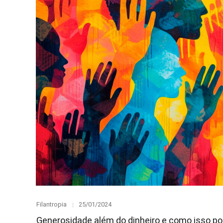
Category
Posted
Filantropia
25/01/2024
on
Generosidade além do dinheiro e como isso po