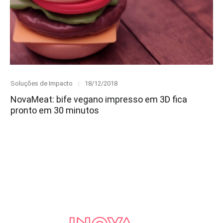
Category
Posted
Soluções de Impacto
18/12/2018
on
NovaMeat: bife vegano impresso em 3D fica
pronto em 30 minutos