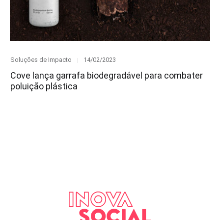
Category
Posted
Soluções de Impacto
14/02/2023
on
Cove lança garrafa biodegradável para combater
poluição plástica