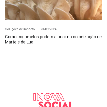
Category
Posted
Soluções de Impacto
23/09/2024
on
Como cogumelos podem ajudar na colonização de
Marte e da Lua