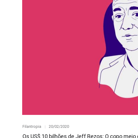
Category
Posted
Filantropia
20/02/2020
on
Os US$ 10 bilhões de Jeff Bezos: O copo meio c