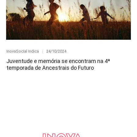
Category
Posted
InovaSocial Indica
24/10/2024
on
Juventude e memória se encontram na 4ª
temporada de Ancestrais do Futuro