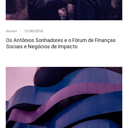
Category
Posted
Inova+
12/06/2018
on
Os Antônios Sonhadores e o Fórum de Finanças
Sociais e Negócios de Impacto