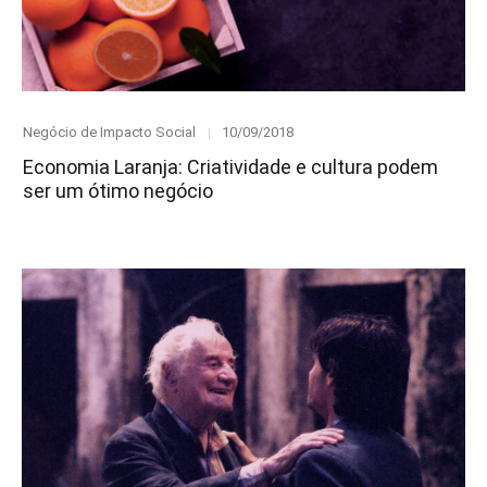
Category
Posted
Negócio de Impacto Social
10/09/2018
on
Economia Laranja: Criatividade e cultura podem
ser um ótimo negócio