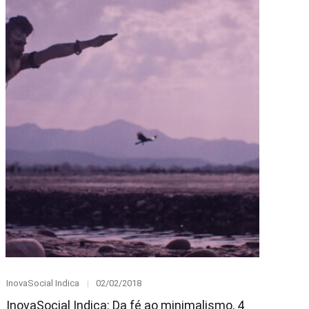
Category
Posted
InovaSocial Indica
02/02/2018
on
InovaSocial Indica: Da fé ao minimalismo, 4