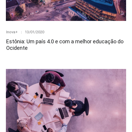
Category
Posted
Inova+
13/01/2020
on
Estônia: Um país 4.0 e com a melhor educação do
Ocidente