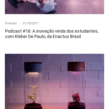
Category
Posted
Podcast
31/10/2017
on
Podcast #16: A inovação vinda dos estudantes,
com Kleber De Paulo, da Enactus Brasil