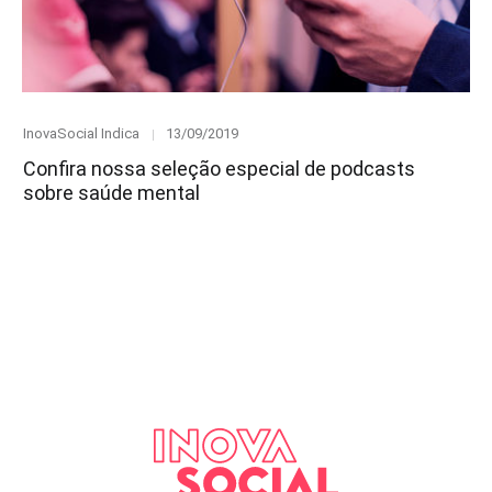
Category
Posted
InovaSocial Indica
13/09/2019
on
Confira nossa seleção especial de podcasts
sobre saúde mental