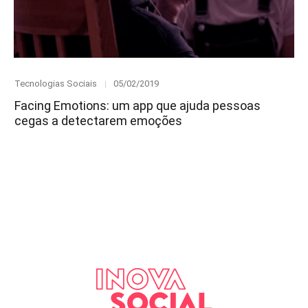
Category
Posted
Tecnologias Sociais
05/02/2019
on
Facing Emotions: um app que ajuda pessoas
cegas a detectarem emoções