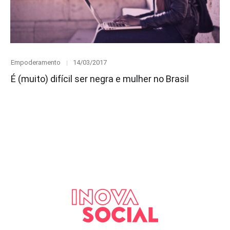
Category
Posted
Empoderamento
14/03/2017
on
É (muito) difícil ser negra e mulher no Brasil