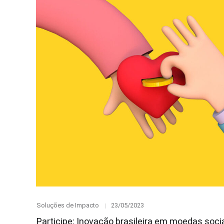
Category
Posted
Soluções de Impacto
23/05/2023
on
Participe: Inovação brasileira em moedas soc