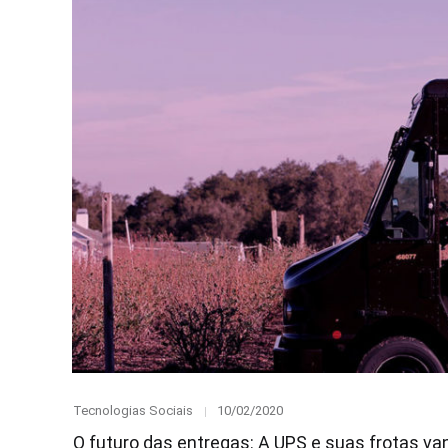
Category
Posted
Tecnologias Sociais
10/02/2020
on
O futuro das entregas: A UPS e suas frotas van