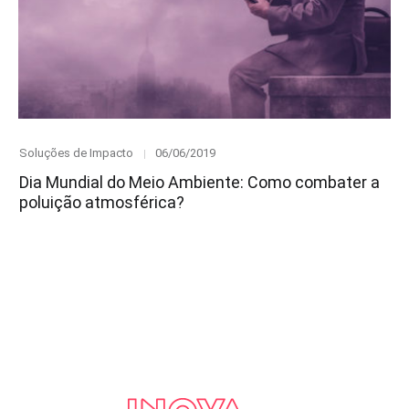
Category
Posted
Soluções de Impacto
06/06/2019
on
Dia Mundial do Meio Ambiente: Como combater a
poluição atmosférica?