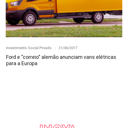
Category
Posted
Investimento Social Privado
21/06/2017
on
Ford e “correio” alemão anunciam vans elétricas
para a Europa