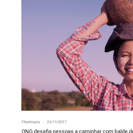
Category
Posted
Filantropia
23/11/2017
on
ONG desafia pessoas a caminhar com balde de