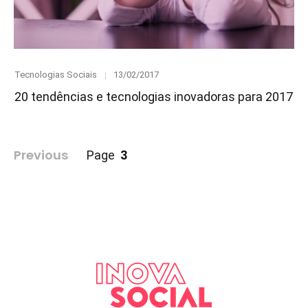
Category
Posted
Tecnologias Sociais
13/02/2017
on
20 tendências e tecnologias inovadoras para 2017
Paginação
Previous
3
Page
de
posts