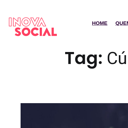
HOME
QUE
Tag:
Cú