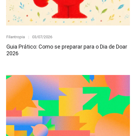
Category
Posted
Filantropia
03/07/2026
on
Guia Prático: Como se preparar para o Dia de Doar
2026